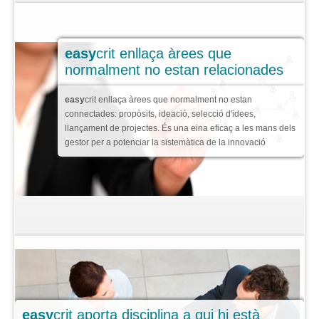
Idees Enfocades
Millora o Innovació
easy
crit enllaça àrees que
normalment no estan relacionades
Accés limitat
Idees fluint
easy
crit enllaça àrees que normalment no estan
connectades: propòsits, ideació, selecció d'idees,
3 tipus d'usuaris
llançament de projectes. És una eina eficaç a les mans dels
gestor per a potenciar la sistemàtica de la innovació
Característiques clau
Casos d’
èxit
Preus
Faqs
>
easy
crit aporta disciplina a qui hi està