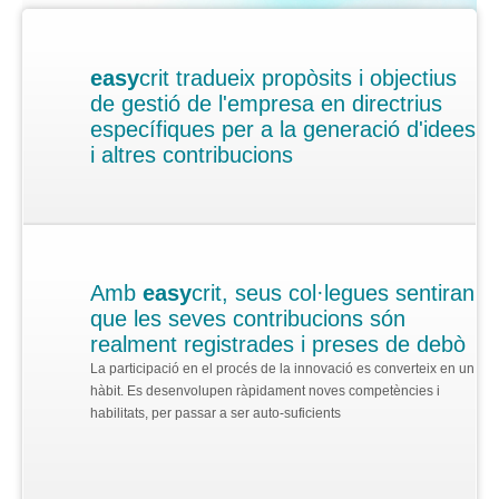
Contacte
Per què
easy
crit?
easy
crit tradueix propòsits i objectius
Quan comences a innovar
de gestió de l'empresa en directrius
específiques per a la generació d'idees
Concurs d'idees
i altres contribucions
Per posar ordre a la innovació
Desitjant innovar
Val la pena!
Amb
easy
crit, seus col·legues sentiran
Resultats repetibles
que les seves contribucions són
realment registrades i preses de debò
Serveis de consulting + eines
La participació en el procés de la innovació es converteix en un
hàbit. Es desenvolupen ràpidament noves competències i
Desenvolupament de proveïdors
habilitats, per passar a ser auto-suficients
Innovació a l'Automoció
Què és
easy
crit?