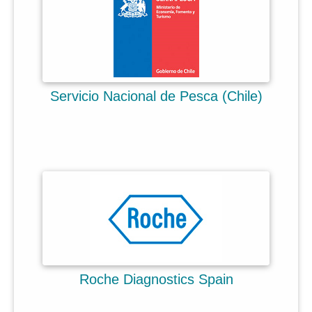
Contacte
Per què
easy
crit?
Quan comences a innovar
Concurs d'idees
Servicio Nacional de Pesca (Chile)
Per posar ordre a la innovació
Desitjant innovar
Val la pena!
Resultats repetibles
Serveis de consulting + eines
Desenvolupament de proveïdors
Innovació a l'Automoció
Roche Diagnostics Spain
Què és
easy
crit?