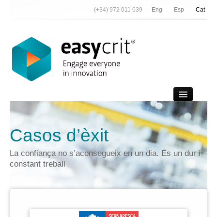
(+34) 972 011 639
Eng
Esp
Cat
Vídeo demo
Casos d’èxit
Contactar
La confiança no s’aconsegueix en un dia. És un dur i
Notícies
constant treball
Nosaltres
Referències
Partners