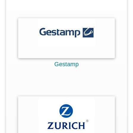
Idees Enfocades
Millora o Innovació
Accés limitat
Idees fluint
3 tipus d'usuaris
Gestamp
Característiques clau
Casos d’
èxit
Preus
Faqs
>