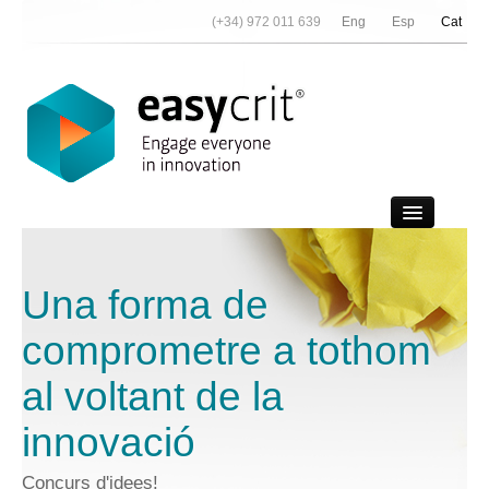
(+34) 972 011 639
Eng
Esp
Cat
Vídeo demo
Una forma de
Contactar
comprometre a tothom
Notícies
al voltant de la
Nosaltres
innovació
Referències
Partners
Concurs d'idees!