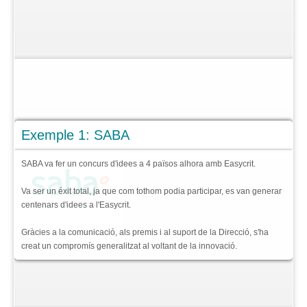
Idees Enfocades
Millora o Innovació
Accés limitat
Idees fluint
3 tipus d'usuaris
Exemple 1: SABA
Característiques clau
SABA va fer un concurs d'idees a 4 països alhora amb Easycrit.
Casos d’
èxit
Preus
Va ser un éxit total, ja que com tothom podia participar, es van generar
centenars d'idees a l'Easycrit.
Faqs
>
Gràcies a la comunicació, als premis i al suport de la Direcció, s'ha
creat un compromís generalitzat al voltant de la innovació.