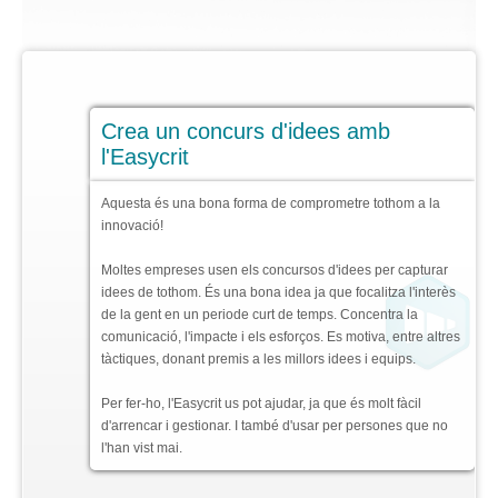
Contacte
Per què
easy
crit?
Quan comences a innovar
Crea un concurs d'idees amb
Concurs d'idees
l'Easycrit
Per posar ordre a la innovació
Aquesta és una bona forma de comprometre tothom a la
Desitjant innovar
innovació!
Val la pena!
Moltes empreses usen els concursos d'idees per capturar
idees de tothom. És una bona idea ja que focalitza l'interès
Resultats repetibles
de la gent en un periode curt de temps. Concentra la
comunicació, l'impacte i els esforços. Es motiva, entre altres
Serveis de consulting + eines
tàctiques, donant premis a les millors idees i equips.
Desenvolupament de proveïdors
Per fer-ho, l'Easycrit us pot ajudar, ja que és molt fàcil
d'arrencar i gestionar. I també d'usar per persones que no
Innovació a l'Automoció
l'han vist mai.
Què és
easy
crit?