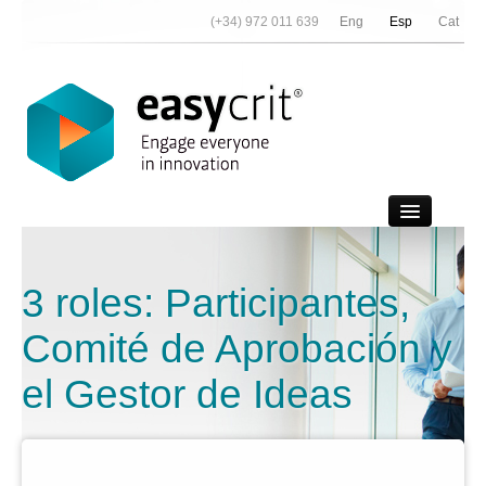
(+34) 972 011 639
Eng
Esp
Cat
Vídeo Demo
3 roles: Participantes,
Contactar
Comité de Aprobación y
Noticias
el Gestor de Ideas
Nosotros
Referencias
Partners