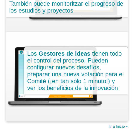
También puede monitoritzar el progreso de
Ideas Enfocadas
los estudios y proyectos
Mejora o Innovación
Acceso limitado
Ideas fluyendo
Los
Gestores de ideas
3 tipos de usuarios
tienen todo
el control del proceso. Pueden
Características clave
configurar nuevos desafíos,
preparar una nueva votación para el
Casos de
éxito
Comité (¡en tan sólo 1 minuto!) y
Precios
ver los beneficios de la innovación
Faqs
>
Ir a Inicio