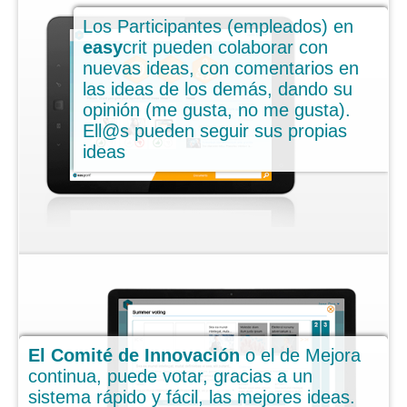
Contacto
Los Participantes (empleados) en
¿Por qué
easy
crit?
easy
crit pueden colaborar con
nuevas ideas, con comentarios en
Cuando empiezas a innovar
las ideas de los demás, dando su
Concurso de ideas
opinión (me gusta, no me gusta).
Ell@s pueden seguir sus propias
Para poner orden a la innovación
ideas
Deseando innovar
¡Vale la pena!
Resultados repetibles
Servicios de consulting + herramientas
Desarrollo de proveedores
El Comité de Innovación
o el de Mejora
Innovación en Automoción
continua, puede votar, gracias a un
¿Qué es
easy
crit?
sistema rápido y fácil, las mejores ideas.