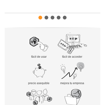
Contacto
¿Por qué
easy
crit?
Cuando empiezas a innovar
Concurso de ideas
Para poner orden a la innovación
Deseando innovar
¡Vale la pena!
fácil de usar
fácil de acceder
Resultados repetibles
Servicios de consulting + herramientas
Desarrollo de proveedores
precio asequible
mejora tu empresa
Innovación en Automoción
¿Qué es
easy
crit?