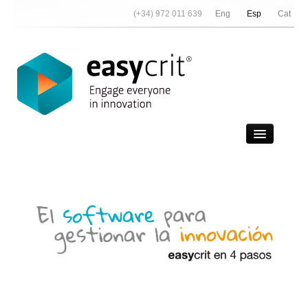
(+34) 972 011 639
Eng
Esp
Cat
Vídeo Demo
Contactar
Noticias
Nosotros
Referencias
Partners